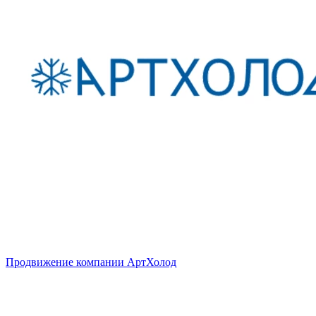
Продвижение компании АртХолод