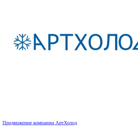
Продвижение компании АртХолод