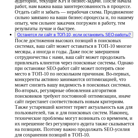
аудитории, текущие KPI и бизнес-задачи. После начала
работ, нам важна ваша заинтересованность в процессе.
Отдать сайт и забыть — нерабочая схема. Продвижение
сильно завязано на ваши бизнес-процессы и, по нашему
опыту, чем сильнее заказчик погружен в работу, тем
результаты лучше и быстрее.
Останется ли сайт в ТОП-10, если остановить SEO-работы?
После достижения высоких позиций в поисковых
системах, ваш сайт может оставаться в ТОП-10 многие
месяцы, а иногда и годы. Даже после завершения
сотрудничества с нами, ваш сайт может продолжать
привлекать клиентов через поисковые системы. Однако
при остановке SEO-работ сайт может потерять свое
место в ТОП-10 по нескольким причинам. Во-первых,
конкуренты активно занимаются оптимизацией, что
может снизить вашу видимость в поисковых системах.
Во-вторых, регулярные обновления алгоритмов
поисковиков требуют постоянной оптимизации, иначе
сайт перестанет соответствовать новым критериям.
Также устаревший контент теряет актуальность как для
пользователей, так и для поисковых систем. Наконец,
технические проблемы могут возникать со временем, и
их нерешение без регулярного аудита также сказывается
на позициях. Поэтому важно продолжать SEO-усилия
для сохранения позиций в ТОП-10.