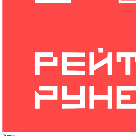
2
место