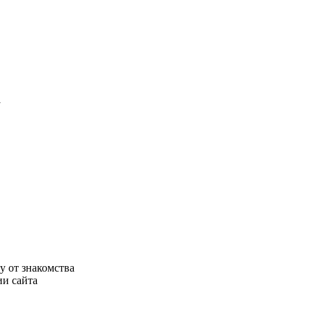
у
у от знакомства
ии сайта