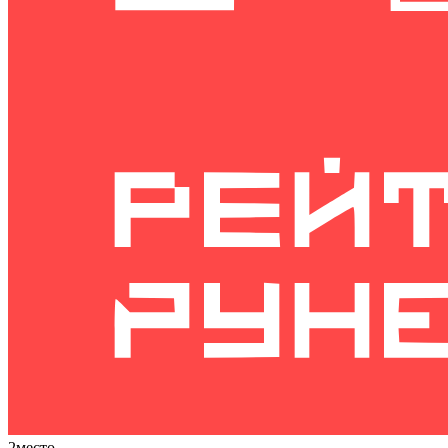
2
место