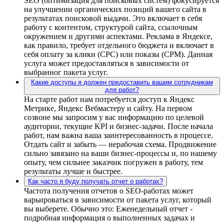
SEO (оптимизация для поисковых систем) фокусируется
на улучшении органических позиций вашего сайта в
результатах поисковой выдачи. Это включает в себя
работу с контентом, структурой сайта, ссылочным
окружением и другими аспектами. Реклама в Яндексе,
как правило, требует отдельного бюджета и включает в
себя оплату за клики (CPC) или показы (CPM). Данная
услуга может предоставляться в зависимости от
выбранног пакета услуг.
Какие доступы я должен предоставить вашим сотрудникам
для работ?
На старте работ нам потребуется доступ к Яндекс
Метрике, Яндекс Вебмастеру и сайту. На первом
созвоне мы запросим у вас информацию по целевой
аудитории, текущие KPI и бизнес-задачи. После начала
работ, нам важна ваша заинтересованность в процессе.
Отдать сайт и забыть — нерабочая схема. Продвижение
сильно завязано на ваши бизнес-процессы и, по нашему
опыту, чем сильнее заказчик погружен в работу, тем
результаты лучше и быстрее.
Как часто я буду получать отчет о работах?
Частота получения отчетов о SEO-работах может
варьироваться в зависимости от пакета услуг, который
вы выберете. Обычно это: Еженедельный отчет -
подробная информация о выполненных задачах и