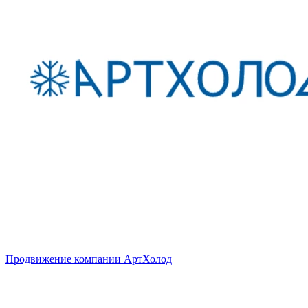
Продвижение компании АртХолод