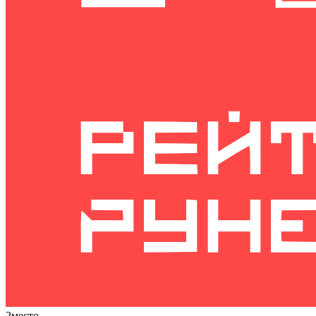
2
место