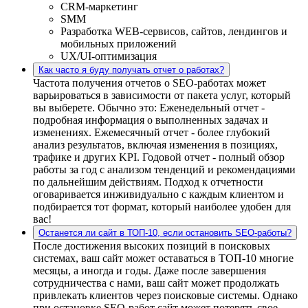
CRM-маркетинг
SMM
Разработка WEB-сервисов, сайтов, лендингов и
мобильных приложений
UX/UI-оптимизация
Как часто я буду получать отчет о работах?
Частота получения отчетов о SEO-работах может
варьироваться в зависимости от пакета услуг, который
вы выберете. Обычно это: Еженедельный отчет -
подробная информация о выполненных задачах и
изменениях. Ежемесячный отчет - более глубокий
анализ результатов, включая изменения в позициях,
трафике и других KPI. Годовой отчет - полный обзор
работы за год с анализом тенденций и рекомендациями
по дальнейшим действиям. Подход к отчетности
оговаривается инживидуально с каждым клиентом и
подбирается тот формат, который наиболее удобен для
вас!
Останется ли сайт в ТОП-10, если остановить SEO-работы?
После достижения высоких позиций в поисковых
системах, ваш сайт может оставаться в ТОП-10 многие
месяцы, а иногда и годы. Даже после завершения
сотрудничества с нами, ваш сайт может продолжать
привлекать клиентов через поисковые системы. Однако
при остановке SEO-работ сайт может потерять свое