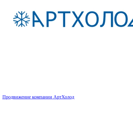
Продвижение компании АртХолод