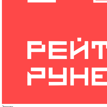
2
место