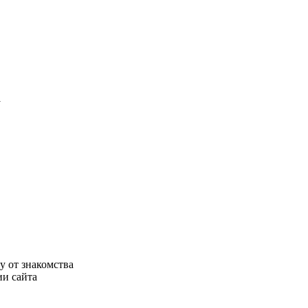
у
у от знакомства
ии сайта