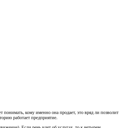
т понимать, кому именно она продает, это вряд ли позволит
торию работает предприятие.
ижение). Если речь идет об услугах, то к четырем