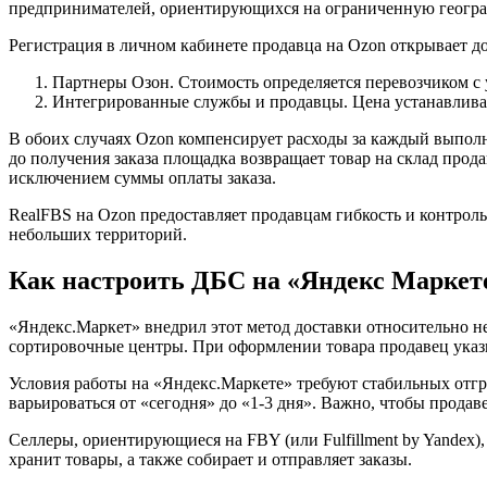
предпринимателей, ориентирующихся на ограниченную географ
Регистрация в личном кабинете продавца на Ozon открывает д
Партнеры Озон. Стоимость определяется перевозчиком с у
Интегрированные службы и продавцы. Цена устанавливае
В обоих случаях Ozon компенсирует расходы за каждый выполне
до получения заказа площадка возвращает товар на склад прод
исключением суммы оплаты заказа.
RealFBS на Ozon предоставляет продавцам гибкость и контроль
небольших территорий.
Как настроить ДБС на «Яндекс Маркет
«Яндекс.Маркет» внедрил этот метод доставки относительно не
сортировочные центры. При оформлении товара продавец указы
Условия работы на «Яндекс.Маркете» требуют стабильных отгр
варьироваться от «сегодня» до «1-3 дня». Важно, чтобы прода
Селлеры, ориентирующиеся на FBY (или Fulfillment by Yandex
хранит товары, а также собирает и отправляет заказы.