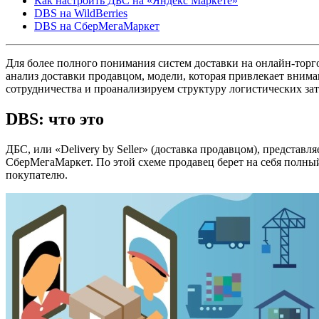
Как настроить ДБС на «Яндекс Маркете»
DBS на WildBerries
DBS на СберМегаМаркет
Для более полного понимания систем доставки на онлайн-торг
анализ доставки продавцом, модели, которая привлекает вним
сотрудничества и проанализируем структуру логистических зат
DBS: что это
ДБС, или «Delivery by Seller» (доставка продавцом), представ
СберМегаМаркет. По этой схеме продавец берет на себя полный 
покупателю.