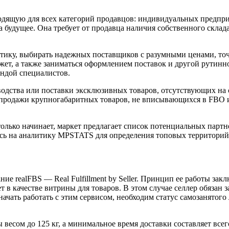
одящую для всех категорий продавцов: индивидуальных предпри
будущее. Она требует от продавца наличия собственного склада,
ику, выбирать надежных поставщиков с разумными ценами, точн
джет, а также заниматься оформлением поставок и другой рутинн
андой специалистов.
водства или поставки эксклюзивных товаров, отсутствующих на с
 продажи крупногабаритных товаров, не вписывающихся в FBO и
 только начинает, маркет предлагает список потенциальных парт
аясь на аналитику MPSTATS для определения топовых территори
е realFBS — Real Fulfillment by Seller. Принцип ее работы закл
ет в качестве витрины для товаров. В этом случае селлер обяза
 начать работать с этим сервисом, необходим статус самозанято
весом до 125 кг, а минимальное время доставки составляет всего