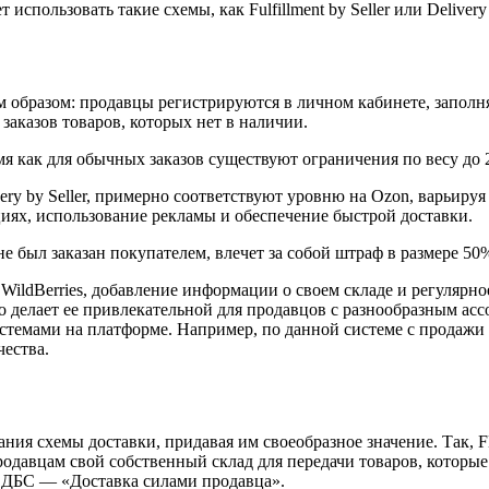
пользовать такие схемы, как Fulfillment by Seller или Delivery b
ым образом: продавцы регистрируются в личном кабинете, запо
аказов товаров, которых нет в наличии.
я как для обычных заказов существуют ограничения по весу до 2
ery by Seller, примерно соответствуют уровню на Ozon, варьируя
иях, использование рекламы и обеспечение быстрой доставки.
е был заказан покупателем, влечет за собой штраф в размере 50%
ildBerries, добавление информации о своем складе и регулярное
 делает ее привлекательной для продавцов с разнообразным ассо
емами на платформе. Например, по данной системе с продажи г
ества.
ия схемы доставки, придавая им своеобразное значение. Так, 
одавцам свой собственный склад для передачи товаров, которые
 ДБС — «Доставка силами продавца».