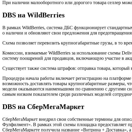
При наличии малооборотного или дорогого товара селлер может ис
DBS на WildBerries
В рамках WildBerries, система ДБС функционирует стандартн
о наличии и обновляют свои предложения для предотвращения з
Схема позволяет перевозить крупногабаритные грузы, в то врем
Комиссии, взимаемые WildBerries за использование схемы Deliv
систему поощрений для продавцов, включающую участие в акц
Существует также система штрафов: отправка товара, который н
Процедура начала работы включает регистрацию на платформе W
возможность доставлять товары крупногабаритные размеры, что
модели оказываются наименьшими по сравнению с другими сист
самым низким показателем среди различных моделей сотруднич
DBS на СберМегаМаркет
СберМегаМаркет внедрил свои собственные термины для описан
Фулфилмент». В рамках этой схемы площадка предоставляет пр
СберМегаМаркете получила название «Витрина + Доставка», а