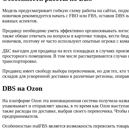
Модель предусматривает гибкую схему работы на сайтах, подх
новичков рекомендуется начать с FBO или FBS, оставив DBS на 
важных аспектов.
Продавцу необходимо уметь эффективно организовывать логист
также обязан отвечать на вопросы в карточке товара, вести бю
новичков, поэтому ее часто используют опытные игроки с ком
ДБС выгоден для продавца на всех площадках в случаях произ
просторного помещения. В том числе рассматриваются случаи
транспортировке.
Продавец имеет свободу выбора перевозчиков, но для тех, кто
складов для ускоренной доставки в различные регионы, опир
DBS на Ozon
На платформе Ozon эта инновационная система получила названи
упаковывает и отправляет заказы, в то время как Ozon выступа
также расходы по доставке, выбрав своего перевозчика. Чтобы
предпринимателя.
Особенностью realFBS является возможность перевозить товары 