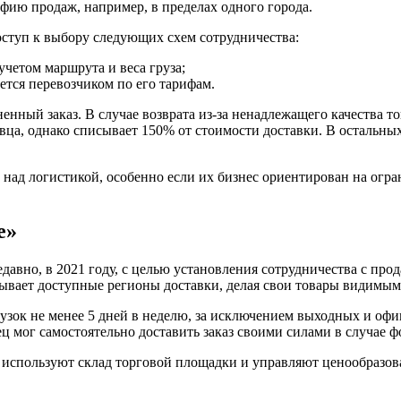
ию продаж, например, в пределах одного города.
оступ к выбору следующих схем сотрудничества:
четом маршрута и веса груза;
тся перевозчиком по его тарифам.
нный заказ. В случае возврата из-за ненадлежащего качества то
авца, однако списывает 150% от стоимости доставки. В остальны
 над логистикой, особенно если их бизнес ориентирован на огр
е»
давно, в 2021 году, с целью установления сотрудничества с прод
вает доступные регионы доставки, делая свои товары видимыми
узок не менее 5 дней в неделю, за исключением выходных и оф
вец мог самостоятельно доставить заказ своими силами в случае
), используют склад торговой площадки и управляют ценообразо