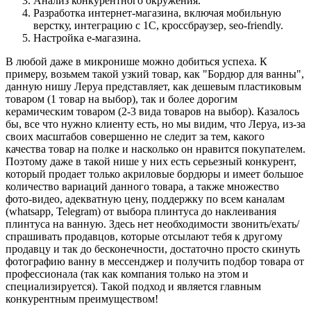
Анализ конкурентного окружения.
Разработка интернет-магазина, включая мобильную
верстку, интеграцию с 1С, кроссбраузер, seo-friendly.
Настройка е-магазина.
В любой даже в микронише можно добиться успеха. К
примеру, возьмем такой узкий товар, как "Бордюр для ванны",
данную нишу Леруа представляет, как дешевым пластиковым
товаром (1 товар на выбор), так и более дорогим
керамическим товаром (2-3 вида товаров на выбор). Казалось
бы, все что нужно клиенту есть, но мы видим, что Леруа, из-за
своих масштабов совершенно не следит за тем, какого
качества товар на полке и насколько он нравится покупателем.
Поэтому даже в такой нише у них есть серьезный конкурент,
который продает только акриловые бордюры и имеет большое
количество вариаций данного товара, а также множество
фото-видео, адекватную цену, поддержку по всем каналам
(whatsapp, Telegram) от выбора плинтуса до наклеивания
плинтуса на ванную. Здесь нет необходимости звонить/ехать/
спрашивать продавцов, которые отсылают тебя к другому
продавцу и так до бесконечности, достаточно просто скинуть
фотографию ванну в мессенджер и получить подбор товара от
профессионала (так как компания только на этом и
специализируется). Такой подход и является главным
конкурентным преимуществом!