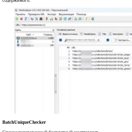
содержимого.
BatchUniqueChecker