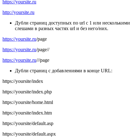
https://yoursite.ru
http://yoursite.ru
Дубли страниц доступных по url с 1 или несколькими
слешами в разных частях url и без него/них.
https://yoursite.ru
/page
https://yoursite.ru
/page//
https://yoursite.ru
///page
Дубли страниц с добавлениями в конце URL:
https://yoursite/index
https://yoursite/index.php
https://yoursite/home.html
https://yoursite/index.htm
https://yoursite/default.asp
https://yoursite/default.aspx