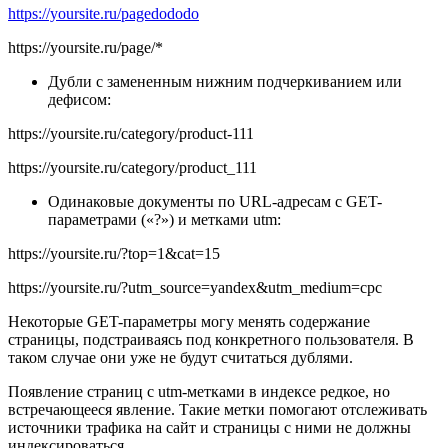
https://yoursite.ru/pagedododo
https://yoursite.ru/page/*
Дубли с замененным нижним подчеркиванием или
дефисом:
https://yoursite.ru/category/product-111
https://yoursite.ru/category/product_111
Одинаковые документы по URL-адресам с GET-
параметрами («?») и метками utm:
https://yoursite.ru/?top=1&cat=15
https://yoursite.ru/?utm_source=yandex&utm_medium=cpc
Некоторые GET-параметры могу менять содержание
страницы, подстраиваясь под конкретного пользователя. В
таком случае они уже не будут считаться дублями.
Появление страниц с utm-метками в индексе редкое, но
встречающееся явление. Такие метки помогают отслеживать
источники трафика на сайт и страницы с ними не должны
индексироваться.