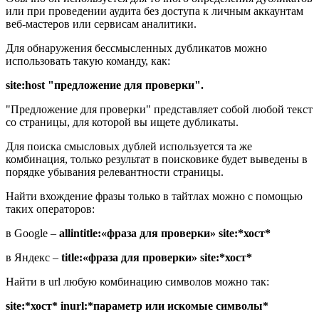
или при проведении аудита без доступа к личным аккаунтам
веб-мастеров или сервисам аналитики.
Для обнаружения бессмысленных дубликатов можно
использовать такую команду, как:
site:host "предложение для проверки".
"Предложение для проверки" представляет собой любой текст
со страницы, для которой вы ищете дубликаты.
Для поиска смысловых дублей используется та же
комбинация, только результат в поисковике будет выведены в
порядке убывания релевантности страницы.
Найти вхождение фразы только в тайтлах можно с помощью
таких операторов:
в Google –
allintitle:«фраза для проверки» site:*хост*
в Яндекс –
title:«фраза для проверки» site:*хост*
Найти в url любую комбинацию символов можно так:
site:*хост* inurl:*параметр или искомые символы*