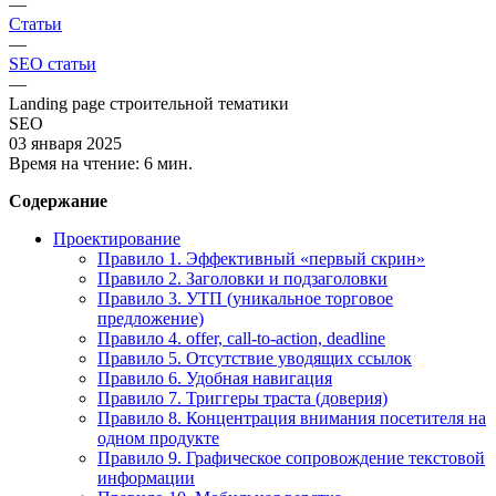
—
Статьи
—
SEO статьи
—
Landing page строительной тематики
SEO
03 января 2025
Время на чтение:
6 мин.
Содержание
Проектирование
Правило 1. Эффективный «первый скрин»
Правило 2. Заголовки и подзаголовки
Правило 3. УТП (уникальное торговое
предложение)
Правило 4. offer, call-to-action, deadline
Правило 5. Отсутствие уводящих ссылок
Правило 6. Удобная навигация
Правило 7. Триггеры траста (доверия)
Правило 8. Концентрация внимания посетителя на
одном продукте
Правило 9. Графическое сопровождение текстовой
информации