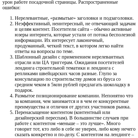
урон работе посадочной страницы. Распространенные
ошибки:
Нерелевантные, «размытые» заголовки и подзаголовки.
Неэффективный, неинтересный, не отвечающий задачам
и целям контент. Посетители сайта – обычно активные
юзеры интернета, которые устали от потока бесполезной
информации. Их интересует лаконичный,
продуманный, четкий текст, в котором легко найти
ответы на вопросы по теме.
Шаблонный дизайн с применением нерелевантных
отрасли или ЦА триггерам. Ожидания посетителей
лендинга строительной тематики и лендинга с
репликами швейцарских часов разные. Глупо за
консультацию по строительству домов из бруса со
средним чеком в 5млн рублей предлагать шоколадку в
подарок.
Размытое позиционирование компании. Непонятно что
за компания, чем занимается и в чем ее конкурентные
преимущества и отличия от других участников рынка.
Перенасыщение контентом (контентный или
дизайнерский переспам). В большинстве случаев при
работе с контентом «меньше – это лучше». Много
говорит тот, кто либо в себе не уверен, либо кому нечего
сказать конкретно и по-делу. С контентом на лендинге –