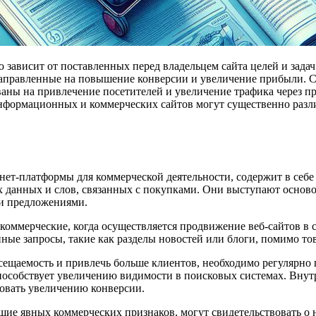
 зависит от поставленных перед владельцем сайта целей и зада
направленные на повышение конверсии и увеличение прибыли. С
ны на привлечение посетителей и увеличение трафика через п
 информационных и коммерческих сайтов могут существенно разл
рнет-платформы для коммерческой деятельности, содержит в себ
данных и слов, связанных с покупками. Они выступают основой
ми предложениями.
 коммерческие, когда осуществляется продвижение веб-сайтов в
ные запросы, такие как разделы новостей или блоги, помимо т
ещаемость и привлечь больше клиентов, необходимо регулярно 
особствует увеличению видимости в поисковых системах. Внутр
вовать увеличению конверсии.
щие явных коммерческих признаков, могут свидетельствовать о 