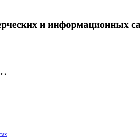
ерческих и информационных с
тов
тах