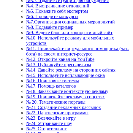
№3. Создание ситуаций для обсуждения
№4. Выстраивание отношений
№5. Покажите себя экспертом
№6. Проводите конкурсы
№7.Организация социальных мероприятий
№8. Подавайте пример
№9. Ведите блог или корпоративный сайт
№10. Используйте рекламу для мобильных
устройств
№11. Привлекайте виртуального помощника (чат-
бота) на своем интернет-ресурсе
№12. Откройте канал на YouTube
№13. Публикуйте пресс-релизы
№14. Давайте рекламу на сторонних сайтах
№15. Используйте всплывающие окна
№16. Поисковые системы
№17. Помощь каталогов
№18. Заказывайте контекстную рекламу
№19. Привлекайте рекламу в соцсетях
№ 20. Тематические порталы
№21. Создание рекламных рассылок
№22. Партнерские программы
№23. Вовлекайте в игру
№24. Устраивайте шоу
№25. Сторителлинг